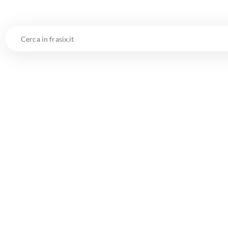
Cerca
in
frasix.it