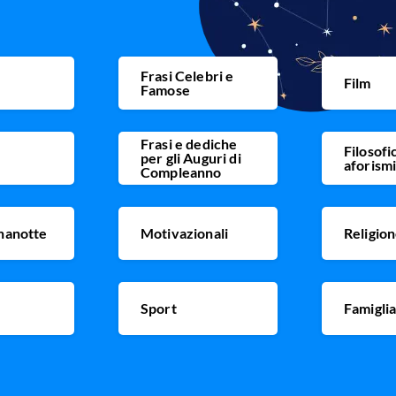
Frasi Celebri e
Film
Famose
Frasi e dediche
Filosofi
per gli Auguri di
aforism
Compleanno
nanotte
Motivazionali
Religio
Sport
Famigli