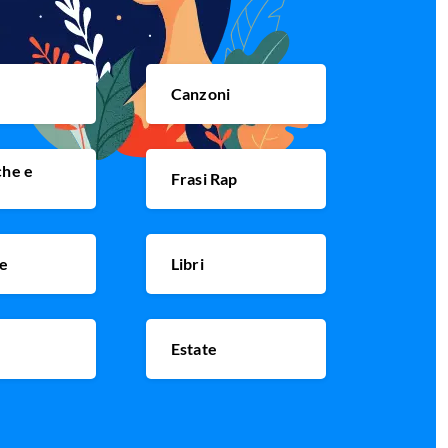
Canzoni
che e
Frasi Rap
i
ne
Libri
a
Estate