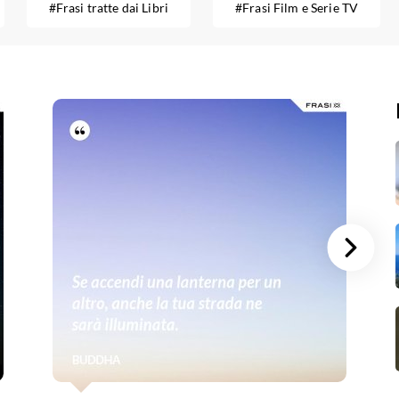
#Frasi tratte dai Libri
#Frasi Film e Serie TV