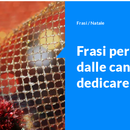
Frasi
/ Natale
Frasi per
dalle ca
dedicare 