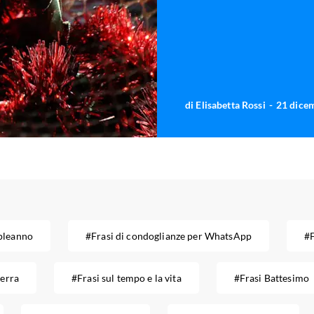
di
Elisabetta Rossi
21 dice
pleanno
#Frasi di condoglianze per WhatsApp
#F
uerra
#Frasi sul tempo e la vita
#Frasi Battesimo