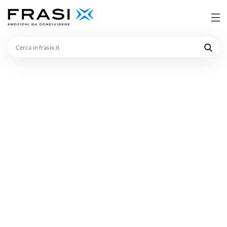
Cerca
in
frasix.it