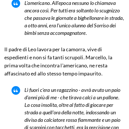
L'americano. All'epoca nessuno lo chiamava
ancora così. Per tutti era soltanto lo scugnizzo
che passava le giornate a bighellonare in strada,
a otto anni, era l'unico alunno del Sorriso dei
bimbi senza accompagnatore.
Il padre di Leo lavora per la camorra, vive di
espedienti e non si fa tanti scrupoli. Marcello, la
prima volta che incontra l'americano, ne resta
affascinato ed allo stesso tempo impaurito.
Lì fuori c'era un ragazzino - avrà avuto un paio
d'anni più di me - che tirava calci a un pallone.
La cosa insolita, oltre al fatto di giocare per
strada a quell'ora della notte, indossando un
divisa da calciatore rossa fiammante e un paio
di scarpini con tacchetti, era la precisione con