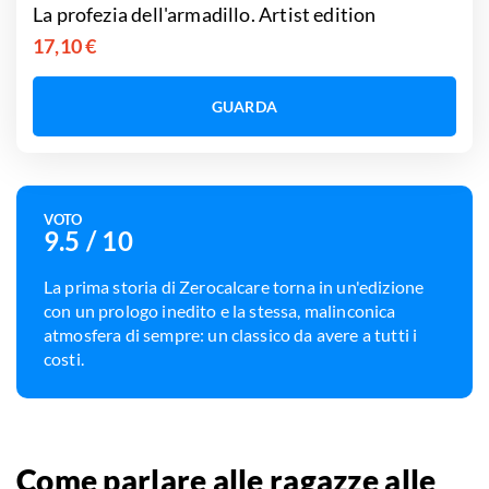
La profezia dell'armadillo. Artist edition
17,10 €
GUARDA
VOTO
9.5
/ 10
La prima storia di Zerocalcare torna in un'edizione
con un prologo inedito e la stessa, malinconica
atmosfera di sempre: un classico da avere a tutti i
costi.
Come parlare alle ragazze alle