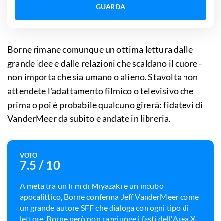
GUARDA
Borne rimane comunque un ottima lettura dalle
grande idee e dalle relazioni che scaldano il cuore -
non importa che sia umano o alieno. Stavolta non
attendete l'adattamento filmico o televisivo che
prima o poi è probabile qualcuno girerà: fidatevi di
VanderMeer da subito e andate in libreria.
VOTO
7.5
/ 10
A metà tra un film di Miyazaki e un incubo
apocalittico, Borne conferma Jeff VanderMeer come
un grande autore SFF che dialoga con ogni tipo di
lettore. Borne però non raggiunge i fasti dell'Area X.