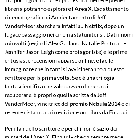
Tra pochi giorni anche i più restii a mettere piede in
libreria potranno esplorare l'
Area X
. L'adattamento
cinematografico di Annientamento di Jeff
VanderMeer sbarcherà infatti su Netflix, dopo un
fugace passaggio nei cinema statunitensi. Dati i nomi
coinvolti (regia di Alex Garland, Natalie Portman e
Jennifer Jason Leigh come protagoniste) e le prime
entusiaste recensioni apparse online, è facile
immaginare che in tanti si avvicineranno a questo
scrittore per la prima volta. Se c'è una trilogia
fantascientifica che vale davvero la pena di
recuperare, è proprio quella scritta da Jeff
VanderMeer, vincitrice del
premio Nebula 2014
e di
recente ristampata in edizione omnibus da Einaudi.
Per i fan dello scrittore e per chi non è sazio dei
misteri dell'Area X, Einaudi - che da sempre crede