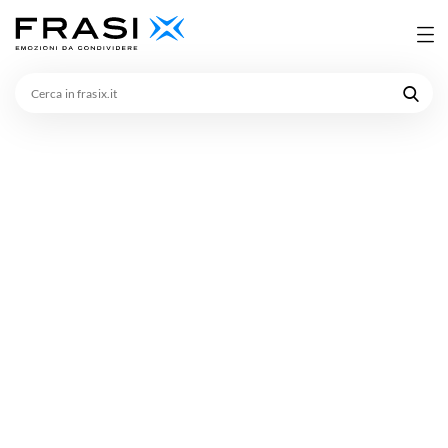
Cerca
in
frasix.it