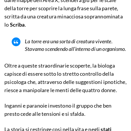
dalle mappe dell’Area X; scenderà giù per le scale
della torre per scoprire la lunga frase sulla parete,
scritta da una creatura minacciosa soprannominata
lo
Scriba
.
La torre era una sorta di creatura vivente.
Stavamo scendendo all’interno di un organismo.
Oltre a queste straordinarie scoperte, la biologa
capisce di essere sotto lo stretto controllo della
psicologa che, attraverso delle suggestioni ipnotiche,
riesce a manipolare le menti delle quattro donne.
Inganni e paranoie investono il gruppo che ben
presto cede alle tensioni e si sfalda.
La storia si restringe così nella vita e negli
stati