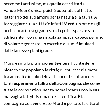
percorse tantissime, ma quella descritta da
VanderMeer è unica, poiché popolata dal frutto
letterario del suo amore per la natura e la fauna. A
torreggiare sulla città c'è infatti
Mord,
un orso dagli
occhi dorati così gigantesco da poter spazzar via
edifici interi con una singola zampata, capace persino
di volare e generare un esercito di suoi Simulacri
dalle fattezze plantigrade.
Mord è solo la più imponente e terrificante delle
biotech che popolano la città; questi esseri a metà
tra animali e incubi deliranti sono il risultato dei
tanti
esperimenti falliti della Compagnia
, che come
tutte le corporazioni senza nome incarna con la sua
malvagità la hybris umana e scientifica. È la
compagnia ad aver creato Mord e portato la città al