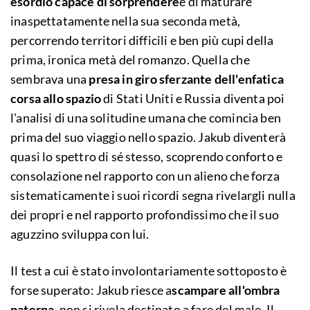
esordio capace di sorprendere
e di maturare
inaspettatamente nella sua seconda metà,
percorrendo territori difficili e ben più cupi della
prima, ironica metà del romanzo. Quella che
sembrava una
presa in giro sferzante dell'enfatica
corsa allo spazio
di Stati Uniti e Russia diventa poi
l'analisi di una solitudine umana che comincia ben
prima del suo viaggio nello spazio. Jakub diventerà
quasi lo spettro di sé stesso, scoprendo conforto e
consolazione nel rapporto con un alieno che forza
sistematicamente i suoi ricordi segna rivelargli nulla
dei propri e nel rapporto profondissimo che il suo
aguzzino sviluppa con lui.
Il test a cui è stato involontariamente sottoposto è
forse superato: Jakub riesce a
scampare all'ombra
paterna
, non si rivela destinato a fare del male. Il