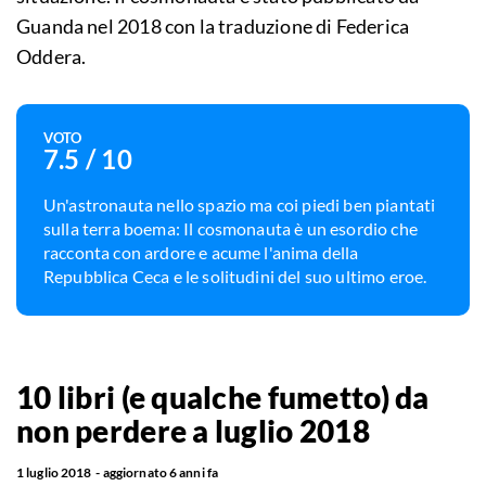
Guanda nel 2018 con la traduzione di Federica
Oddera.
VOTO
7.5
/ 10
Un'astronauta nello spazio ma coi piedi ben piantati
sulla terra boema: Il cosmonauta è un esordio che
racconta con ardore e acume l'anima della
Repubblica Ceca e le solitudini del suo ultimo eroe.
10 libri (e qualche fumetto) da
non perdere a luglio 2018
1 luglio 2018
aggiornato
6 anni fa