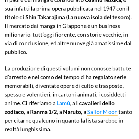
sua infatti la prima opera pubblicata nel 1947 con il
titolo di
Shin Takarajima
(
La nuova isola del tesoro
).
Il mercato dei manga in Giappone è un business
milionario, tutt’oggi fiorente, con storie vecchie, in
via di conclusione, ed altre nuove già amatissime dal
pubblico.
La produzione di questi volumi non conosce battute
d’arresto e nel corso del tempo ci ha regalato serie
memorabili, diventate opere di culto e trasposte,
spesso e volentieri, in cartoni animati, i cosiddetti
anime. Ci riferiamo a
Lamù
, a
I cavalieri dello
zodiaco
, a
Ranma 1/2
, a
Naruto
, a
Sailor Moon
tanto
per citarne qualcuno in quanto la lista sarebbe in
realtà lunghissima.