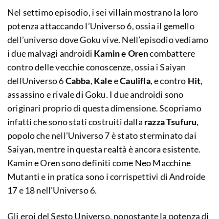
Nel settimo episodio, i sei villain mostrano la loro
potenza attaccando l’Universo 6, ossia il gemello
dell’universo dove Goku vive. Nell’episodio vediamo
i due malvagi androidi
Kamin e Oren
combattere
contro delle vecchie conoscenze, ossia i Saiyan
dellUniverso 6
Cabba
,
Kale
e
Caulifla
, e contro
Hit
,
assassino e rivale di Goku. I due androidi sono
originari proprio di questa dimensione. Scopriamo
infatti che sono stati costruiti dalla
razza Tsufuru
,
popolo che nell’Universo 7 è stato sterminato dai
Saiyan, mentre in questa realtà è ancora esistente.
Kamin e Oren sono definiti come Neo Macchine
Mutanti e in pratica sono i corrispettivi di Androide
17 e 18 nell’Universo 6.
Gli eroi del Sesto Universo, nonostante la potenza di