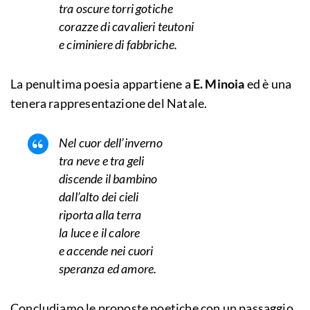
tra oscure torri gotiche
corazze di cavalieri teutoni
e ciminiere di fabbriche.
La penultima poesia appartiene a
E. Minoia
ed è una
tenera rappresentazione del Natale.
Nel cuor dell’inverno
tra neve e tra geli
discende il bambino
dall’alto dei cieli
riporta alla terra
la luce e il calore
e accende nei cuori
speranza ed amore.
Concludiamo le proposte poetiche con un passaggio