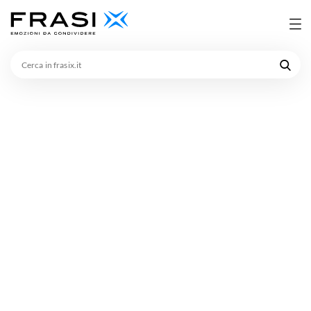
Cerca
in
frasix.it