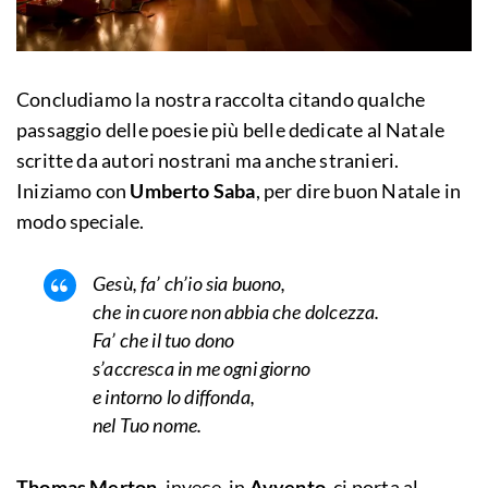
Concludiamo la nostra raccolta citando qualche
passaggio delle poesie più belle dedicate al Natale
scritte da autori nostrani ma anche stranieri.
Iniziamo con
Umberto Saba
, per dire buon Natale in
modo speciale.
Gesù, fa’ ch’io sia buono,
che in cuore non abbia che dolcezza.
Fa’ che il tuo dono
s’accresca in me ogni giorno
e intorno lo diffonda,
nel Tuo nome.
Thomas Merton
, invece, in
Avvento
, ci porta al