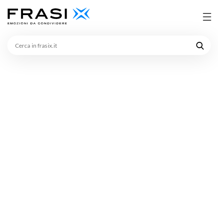
Cerca
in
frasix.it