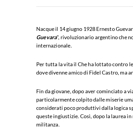
Nacque il 14 giugno 1928 Ernesto Guevara
Guevara
", rivoluzionario argentino che n
internazionale.
Per tutta la vita il Che ha lottato contro 
dove divenne amico di Fidel Castro, ma anch
Fin da giovane, dopo aver cominciato a via
particolarmente colpito dalle miserie uma
considerati poco produttivi dalla logica s
queste ingiustizie. Così, dopo la laurea i
militanza.