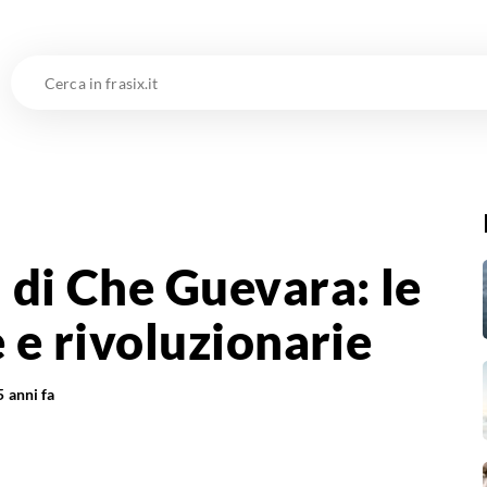
Cerca
in
frasix.it
i di Che Guevara: le
e e rivoluzionarie
5 anni fa