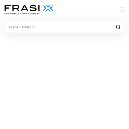
Cerca
in
frasix.it