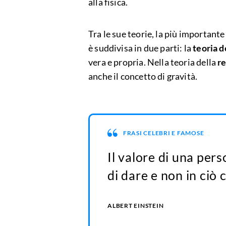
alla fisica.
Tra le sue teorie, la più importante
è suddivisa in due parti: la
teoria d
vera e propria. Nella teoria della
re
anche il concetto di gravità.
FRASI CELEBRI E FAMOSE
Il valore di una pers
di dare e non in ciò
ALBERT EINSTEIN