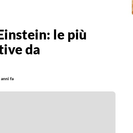
Einstein: le più
ative da
 anni fa