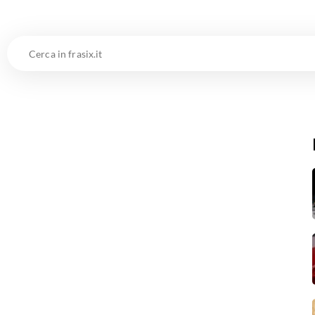
Cerca
in
frasix.it