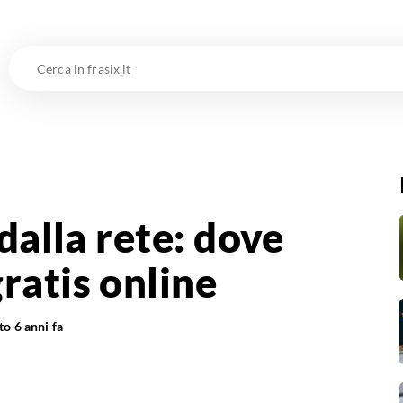
Cerca
in
frasix.it
 dalla rete: dove
ratis online
ato
6 anni fa