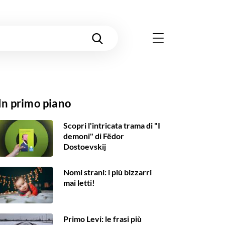
In primo piano
Scopri l'intricata trama di "I
demoni" di Fëdor
Dostoevskij
Nomi strani: i più bizzarri
mai letti!
Primo Levi: le frasi più