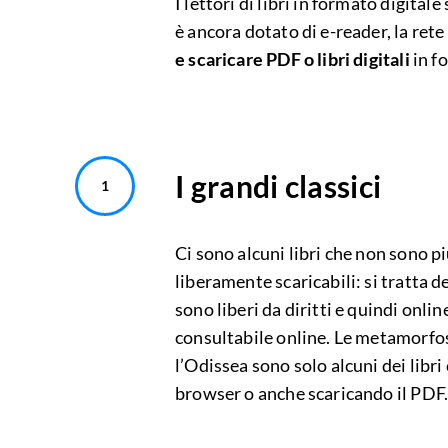
I lettori di libri in formato digital
è ancora dotato di e-reader, la ret
e scaricare PDF o libri digitali
in f
I grandi classici
Ci sono alcuni libri che non sono p
liberamente scaricabili: si tratta de
sono liberi da diritti e quindi onli
consultabile online. Le metamorfos
l’Odissea sono solo alcuni dei libr
browser o anche scaricando il PDF