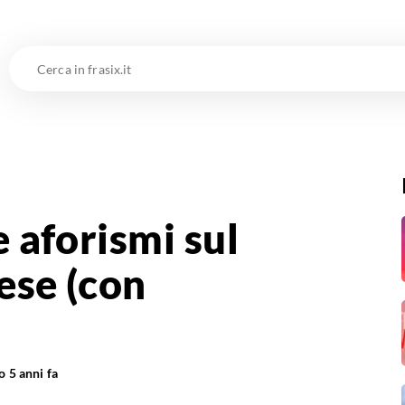
Cerca
in
frasix.it
e aforismi sul
ese (con
to
5 anni fa