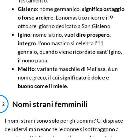
Testamento.
Gisleno
: nome germanico,
significa ostaggio
o forse arciere
. L’onomastico ricorre il 9
ottobre, giorno dedicato a San Gisleno.
Igino
: nome latino,
vuol dire prospero,
integro
. L’onomastico si celebra l’11
gennaio, quando viene ricordato sant’Igino,
il nono papa.
Melito
: variante maschile di Melissa, è un
nome greco, il cui
significato è dolce e
buono come il miele
.
Nomi strani femminili
I nomi strani sono solo per gli uomini? Ci dispiace
deludervi ma neanche le donne si sottraggono a