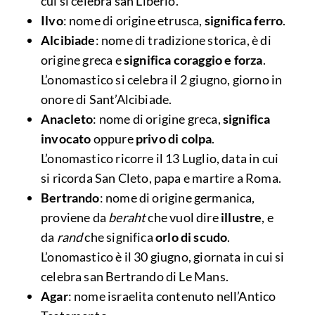
cui si celebra san Liberio.
Ilvo
: nome di origine etrusca,
significa ferro
.
Alcibiade
: nome di tradizione storica, è di
origine greca e
significa coraggio e forza
.
L’onomastico si celebra il 2 giugno, giorno in
onore di Sant’Alcibiade.
Anacleto
: nome di origine greca,
significa
invocato
oppure
privo di colpa
.
L’onomastico ricorre il 13 Luglio, data in cui
si ricorda San Cleto, papa e martire a Roma.
Bertrando
: nome di origine germanica,
proviene da
beraht
che vuol dire
illustre
, e
da
rand
che significa
orlo di scudo
.
L’onomastico è il 30 giugno, giornata in cui si
celebra san Bertrando di Le Mans.
Agar
: nome israelita contenuto nell’Antico