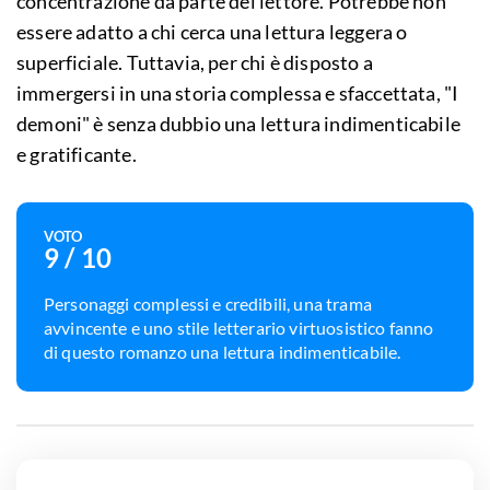
concentrazione da parte del lettore. Potrebbe non
essere adatto a chi cerca una lettura leggera o
superficiale. Tuttavia, per chi è disposto a
immergersi in una storia complessa e sfaccettata, "I
demoni" è senza dubbio una lettura indimenticabile
e gratificante.
VOTO
9
/ 10
Personaggi complessi e credibili, una trama
avvincente e uno stile letterario virtuosistico fanno
di questo romanzo una lettura indimenticabile.