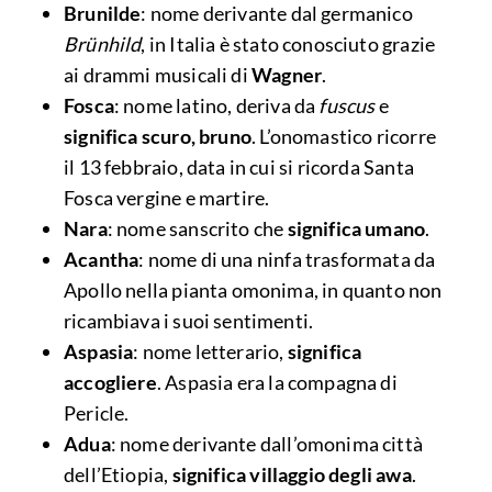
Brunilde
: nome derivante dal germanico
Brünhild
, in Italia è stato conosciuto grazie
ai drammi musicali di
Wagner
.
Fosca
: nome latino, deriva da
fuscus
e
significa scuro, bruno
. L’onomastico ricorre
il 13 febbraio, data in cui si ricorda Santa
Fosca vergine e martire.
Nara
: nome sanscrito che
significa umano
.
Acantha
: nome di una ninfa trasformata da
Apollo nella pianta omonima, in quanto non
ricambiava i suoi sentimenti.
Aspasia
: nome letterario,
significa
accogliere
. Aspasia era la compagna di
Pericle.
Adua
: nome derivante dall’omonima città
dell’Etiopia,
significa villaggio degli awa
.