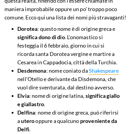
questa realtà, finendo con l’essere chiamate in
maniera improbabile oppure un po’ troppo poco
comune. Ecco qui una lista dei nomi più stravaganti!
Dorotea
: questo nome è di origine greca e
significa dono di dio
. L’onomastico si
festeggia il 6 febbraio, giorno in cui si
ricorda santa Dorotea vergine e martire a
Cesarea in Cappadocia, città della Turchia.
Desdemona
: nome coniato da
Shakespeare
nell’Otello e derivante da Disdemona, che
vuol dire sventurata, dal destino avverso.
Elvia
: nome di origine latina,
significa giallo
e giallastro
.
Delfina
: nome di origine greca, può riferirsi
a
utero
oppure a qualcuno
proveniente da
Delfi
.