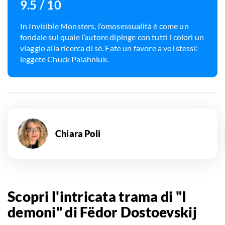
9.5
/ 10
In Invisible Monsters, l’omosessualità è come un
fondale sul quale l’autore dipinge con tutti i colori un
viaggio alla ricerca di sé. Fate un favore a voi stessi:
leggete Chuck Palahniuk.
Chiara Poli
Scopri l'intricata trama di "I
demoni" di Fëdor Dostoevskij