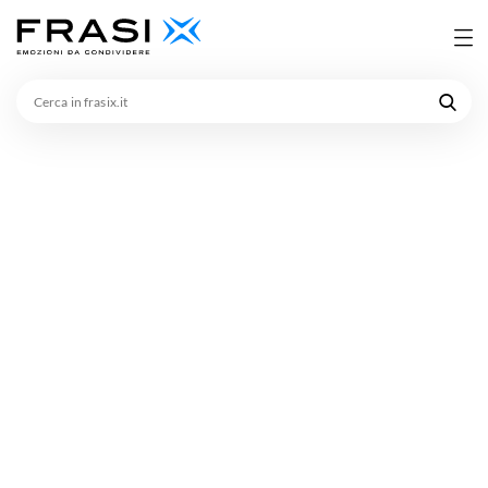
Cerca
in
frasix.it