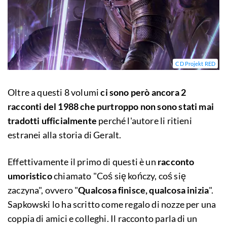
CD Projekt RED
Oltre a questi 8 volumi
ci sono però ancora 2
racconti del 1988 che purtroppo non sono stati mai
tradotti ufficialmente
perché l'autore li ritieni
estranei alla storia di Geralt.
Effettivamente il primo di questi è un
racconto
umoristico
chiamato "Coś się kończy, coś się
zaczyna", ovvero "
Qualcosa finisce, qualcosa inizia
".
Sapkowski lo ha scritto come regalo di nozze per una
coppia di amici e colleghi. Il racconto parla di un