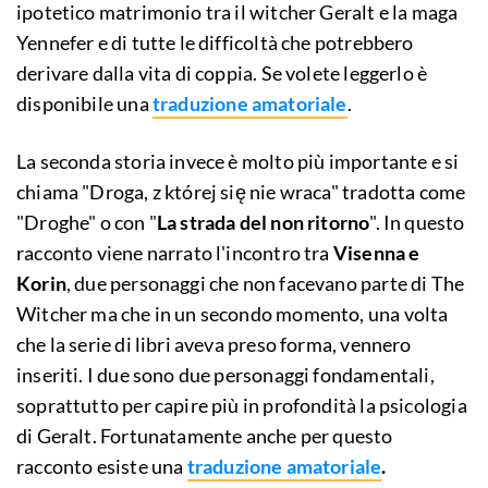
ipotetico matrimonio tra il witcher Geralt e la maga
Yennefer e di tutte le difficoltà che potrebbero
derivare dalla vita di coppia. Se volete leggerlo è
disponibile una
traduzione amatoriale
.
La seconda storia invece è molto più importante e si
chiama "Droga, z której się nie wraca" tradotta come
"Droghe" o con "
La strada del non ritorno
". In questo
racconto viene narrato l'incontro tra
Visenna e
Korin
, due personaggi che non facevano parte di The
Witcher ma che in un secondo momento, una volta
che la serie di libri aveva preso forma, vennero
inseriti. I due sono due personaggi fondamentali,
soprattutto per capire più in profondità la psicologia
di Geralt. Fortunatamente anche per questo
racconto esiste una
traduzione amatoriale
.