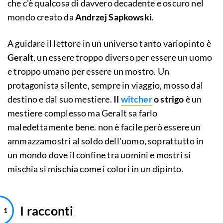
che c'è qualcosa di davvero decadente e oscuro nel
mondo creato da
Andrzej Sapkowski
.
A guidare il lettore in un universo tanto variopinto è
Geralt
, un essere troppo diverso per essere un uomo
e troppo umano per essere un mostro. Un
protagonista silente, sempre in viaggio, mosso dal
destino e dal suo mestiere.
Il
witcher
o strigo
è un
mestiere complesso ma Geralt sa farlo
maledettamente bene. non è facile però essere un
ammazzamostri al soldo dell'uomo, soprattutto in
un mondo dove il confine tra uomini e mostri si
mischia si mischia come i colori in un dipinto.
I racconti