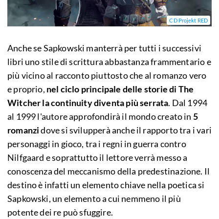
CD Projekt RED
Anche se Sapkowski manterrà per tutti i successivi
libri uno stile di scrittura abbastanza frammentario e
più vicino al racconto piuttosto che al romanzo vero
e proprio,
nel ciclo principale delle storie di The
Witcher la continuity diventa più serrata
. Dal 1994
al 1999 l'autore approfondirà il mondo creato in
5
romanzi
dove si svilupperà anche il rapporto tra i vari
personaggi in gioco, tra i regni in guerra contro
Nilfgaard e soprattutto il lettore verrà messo a
conoscenza del meccanismo della predestinazione. Il
destino è infatti un elemento chiave nella poetica si
Sapkowski, un elemento a cui nemmeno il più
potente dei re può sfuggire.