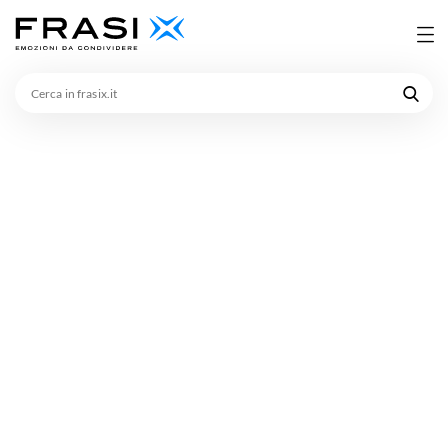
Cerca
in
frasix.it