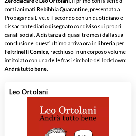
Zerocalcare
e
Leo Ortolani
, il primo con la serie di
corti animati
Rebibbia Quarantine
, presentata a
Propaganda Live, e il secondo con un quotidiano e
dissacrante
diario disegnato
condiviso sui propri
canali social. A distanza di quasi tre mesi dalla sua
conclusione, quest'ultimo arriva ora in libreria per
Feltrinelli Comics
, racchiuso in un corposo volume
intitolato con una delle frasi simbolo del lockdown:
Andrà tutto bene
.
Leo Ortolani