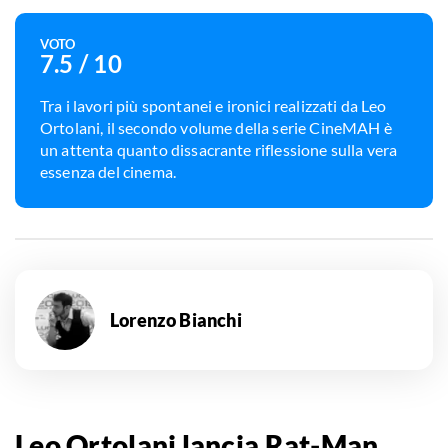
VOTO
7.5
/ 10
Tra i lavori più spontanei e ironici realizzati da Leo
Ortolani, il secondo volume della serie CineMAH è
un attenta quanto dissacrante riflessione sulla vera
essenza del cinema.
Lorenzo Bianchi
Leo Ortolani lancia Rat-Man