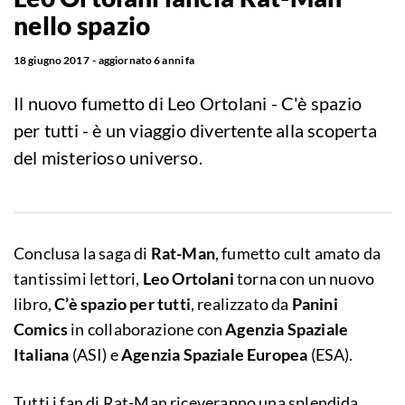
nello spazio
18 giugno 2017
aggiornato
6 anni fa
Il nuovo fumetto di Leo Ortolani - C'è spazio
per tutti - è un viaggio divertente alla scoperta
del misterioso universo.
Conclusa la saga di
Rat-Man
, fumetto cult amato da
tantissimi lettori,
Leo Ortolani
torna con un nuovo
libro,
C’è spazio per tutti
, realizzato da
Panini
Comics
in collaborazione con
Agenzia
Spaziale
Italiana
(ASI) e
Agenzia Spaziale Europea
(ESA).
Tutti i fan di Rat-Man riceveranno una splendida