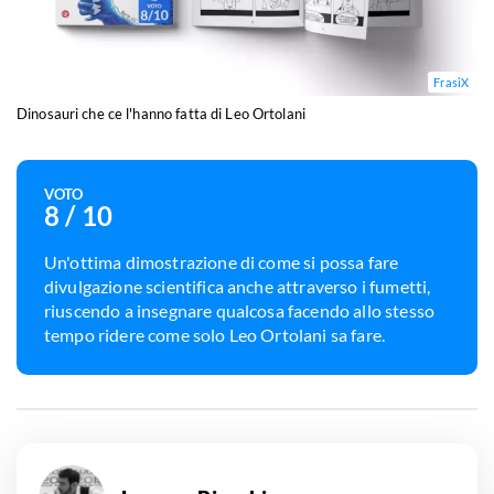
FrasiX
Dinosauri che ce l'hanno fatta di Leo Ortolani
VOTO
8
/ 10
Un'ottima dimostrazione di come si possa fare
divulgazione scientifica anche attraverso i fumetti,
riuscendo a insegnare qualcosa facendo allo stesso
tempo ridere come solo Leo Ortolani sa fare.