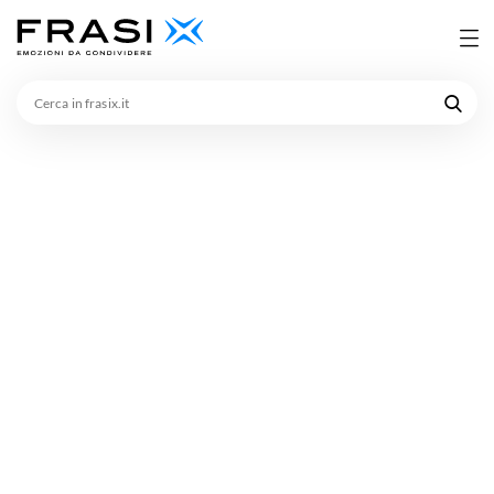
Cerca
in
frasix.it