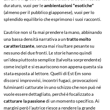
duraturo, vuoi per le
ambientazioni "esotiche"
(almeno per il pubblico giapponese), vuoi per lo
splendido equilibrio che esprimono i suoi racconti.
L'autrice non si fa mai prendere la mano, abbinando
una bassa densità narrativa a un
tratto molto
caratterizzante
, senza mai risultare pesante su
nessuno dei due fronti. Le storie hanno quindi
un'idea piuttosto semplice (talvolta sorprendente)
come incipit e si esauriscono non appena questa sia
stata esposta al lettore. Quelli di Est Em sono
discorsi improvvisi, incontri fugaci, provocazioni
fulminanti catturate in uno schizzo che non può né
vuole essere dettagliato, perché è focalizzato a
catturare la passione
di un momento specifico. Ai
margini però l'autrice riesce a rendere la grande