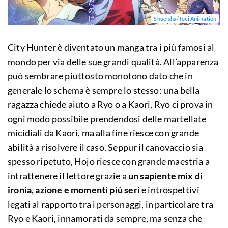
Shueisha/Toei Animation
City Hunter è diventato un manga tra i più famosi al
mondo per via delle sue grandi qualità. All’apparenza
può sembrare piuttosto monotono dato che in
generale lo schema è sempre lo stesso: una bella
ragazza chiede aiuto a Ryo o a Kaori, Ryo ci prova in
ogni modo possibile prendendosi delle martellate
micidiali da Kaori, ma alla fine riesce con grande
abilità a risolvere il caso. Seppur il canovaccio sia
spesso ripetuto, Hojo riesce con grande maestria a
intrattenere il lettore grazie a
un sapiente mix di
ironia, azione e momenti più seri
e introspettivi
legati al rapporto tra i personaggi, in particolare tra
Ryo e Kaori, innamorati da sempre, ma senza che