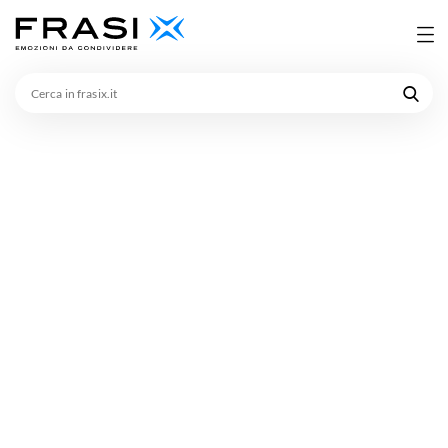
Cerca
in
frasix.it