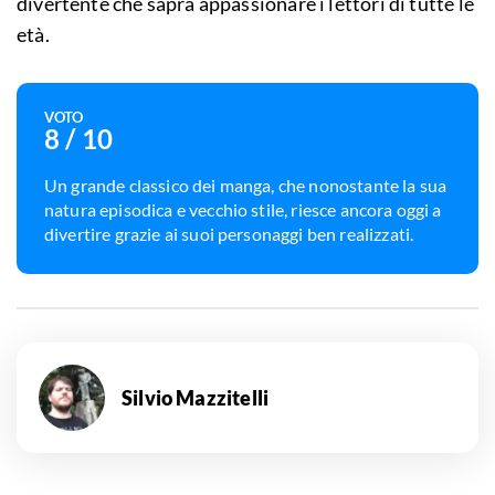
divertente che saprà appassionare i lettori di tutte le
età.
VOTO
8
/ 10
Un grande classico dei manga, che nonostante la sua
natura episodica e vecchio stile, riesce ancora oggi a
divertire grazie ai suoi personaggi ben realizzati.
Silvio Mazzitelli