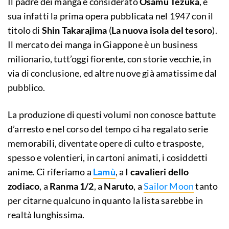
Il padre dei manga è considerato
Osamu Tezuka
, è
sua infatti la prima opera pubblicata nel 1947 con il
titolo di
Shin Takarajima
(
La nuova isola del tesoro
).
Il mercato dei manga in Giappone è un business
milionario, tutt’oggi fiorente, con storie vecchie, in
via di conclusione, ed altre nuove già amatissime dal
pubblico.
La produzione di questi volumi non conosce battute
d’arresto e nel corso del tempo ci ha regalato serie
memorabili, diventate opere di culto e trasposte,
spesso e volentieri, in cartoni animati, i cosiddetti
anime. Ci riferiamo a
Lamù
, a
I cavalieri dello
zodiaco
, a
Ranma 1/2
, a
Naruto
, a
Sailor Moon
tanto
per citarne qualcuno in quanto la lista sarebbe in
realtà lunghissima.