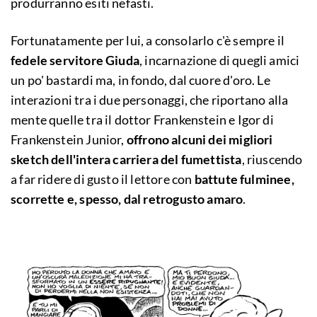
produrranno esiti nefasti.
Fortunatamente per lui, a consolarlo c'è sempre il
fedele servitore Giuda
, incarnazione di quegli amici
un po' bastardi ma, in fondo, dal cuore d'oro. Le
interazioni tra i due personaggi, che riportano alla
mente quelle tra il dottor Frankenstein e Igor di
Frankenstein Junior,
offrono alcuni dei migliori
sketch dell'intera carriera del fumettista
, riuscendo
a far ridere di gusto il lettore con
battute fulminee,
scorrette e, spesso, dal retrogusto amaro
.