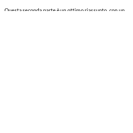
Questa seconda parte è un ottimo riassunto, con un
buon taglio
divulgativo
, dei tanti step che hanno
portato l’uomo alla scoperta del cosmo.