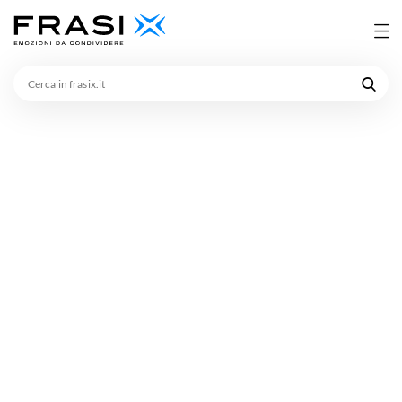
Cerca
in
frasix.it