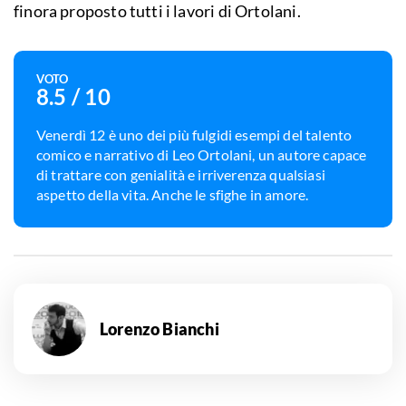
finora proposto tutti i lavori di Ortolani.
VOTO
8.5
/ 10
Venerdì 12 è uno dei più fulgidi esempi del talento
comico e narrativo di Leo Ortolani, un autore capace
di trattare con genialità e irriverenza qualsiasi
aspetto della vita. Anche le sfighe in amore.
Lorenzo Bianchi