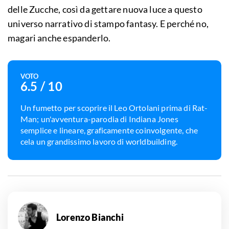
delle Zucche, così da gettare nuova luce a questo
universo narrativo di stampo fantasy. E perché no,
magari anche espanderlo.
VOTO
6.5
/ 10
Un fumetto per scoprire il Leo Ortolani prima di Rat-
Man; un'avventura-parodia di Indiana Jones
semplice e lineare, graficamente coinvolgente, che
cela un grandissimo lavoro di worldbuilding.
Lorenzo Bianchi