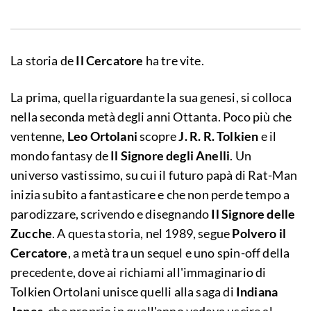
La storia de
Il Cercatore
ha tre vite.
La prima, quella riguardante la sua genesi, si colloca
nella seconda metà degli anni Ottanta. Poco più che
ventenne,
Leo Ortolani
scopre
J. R. R. Tolkien
e il
mondo fantasy de
Il Signore degli Anelli
. Un
universo vastissimo, su cui il futuro papà di Rat-Man
inizia subito a fantasticare e che non perde tempo a
parodizzare, scrivendo e disegnando
Il Signore delle
Zucche
. A questa storia, nel 1989, segue
Polvero il
Cercatore
, a metà tra un sequel e uno spin-off della
precedente, dove ai richiami all'immaginario di
Tolkien Ortolani unisce quelli alla saga di
Indiana