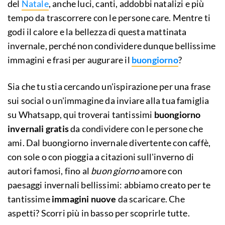
del
Natale
, anche luci, canti, addobbi natalizi e più
tempo da trascorrere con le persone care. Mentre ti
godi il calore e la bellezza di questa mattinata
invernale, perché non condividere dunque bellissime
immagini e frasi per augurare il
buongiorno
?
Sia che tu stia cercando un'ispirazione per una frase
sui social o un'immagine da inviare alla tua famiglia
su Whatsapp, qui troverai tantissimi
buongiorno
invernali gratis
da condividere con le persone che
ami. Dal buongiorno invernale divertente con caffè,
con sole o con pioggia a citazioni sull'inverno di
autori famosi, fino al
buon giorno
amore con
paesaggi invernali bellissimi: abbiamo creato per te
tantissime
immagini nuove
da scaricare. Che
aspetti? Scorri più in basso per scoprirle tutte.