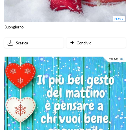
Frasix
Buongiorno
Scarica
Condividi