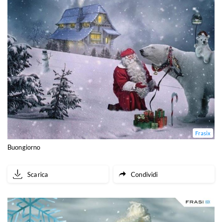
Frasix
Buongiorno
Scarica
Condividi