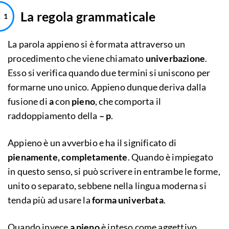
La regola grammaticale
La parola appieno si è formata attraverso un
procedimento che viene chiamato
univerbazione
.
Esso si verifica quando due termini si uniscono per
formarne uno unico. Appieno dunque deriva dalla
fusione di
a
con
pieno
, che comporta il
raddoppiamento della
– p
.
Appieno è un avverbio e ha il significato di
pienamente, completamente
. Quando è impiegato
in questo senso, si può scrivere in entrambe le forme,
unito o separato, sebbene nella lingua moderna si
tenda più ad usare la
forma univerbata
.
Quando invece
a pieno
è inteso come aggettivo