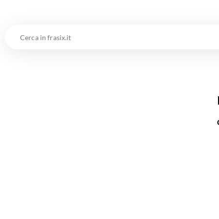
Cerca
in
frasix.it