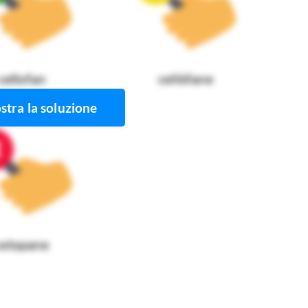
cellofan
cellòfane
tra la soluzione
celopane