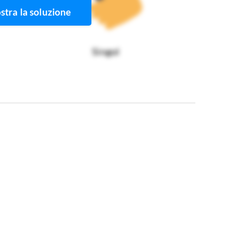
tra la soluzione
Singol