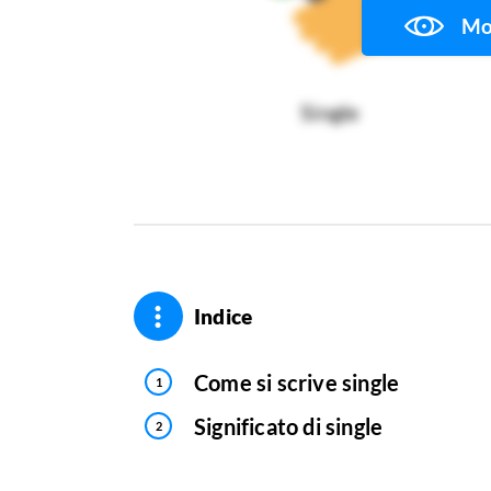
Mos
Single
Indice
Come si scrive single
Significato di single