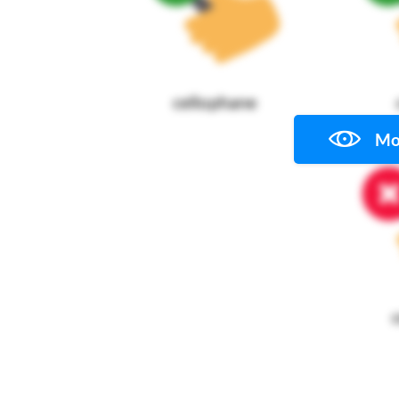
cellophane
Mos