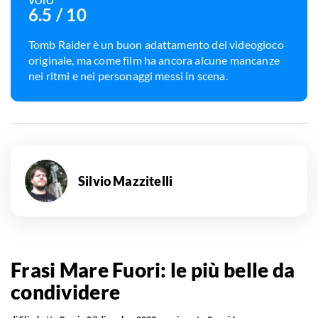
VOTO
6.5
/ 10
Tomb Raider è un buon adattamento del videogioco
originale, ma come film ha ancora alcune mancanze
nei ritmi e nei personaggi messi in scena.
Silvio Mazzitelli
Frasi Mare Fuori: le più belle da
condividere