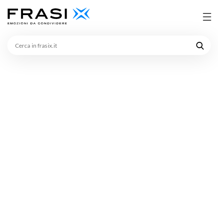
Cerca
in
frasix.it