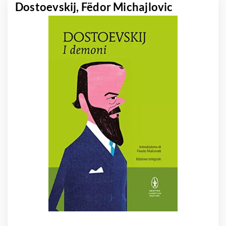
Dostoevskij, Fëdor Michajlovic