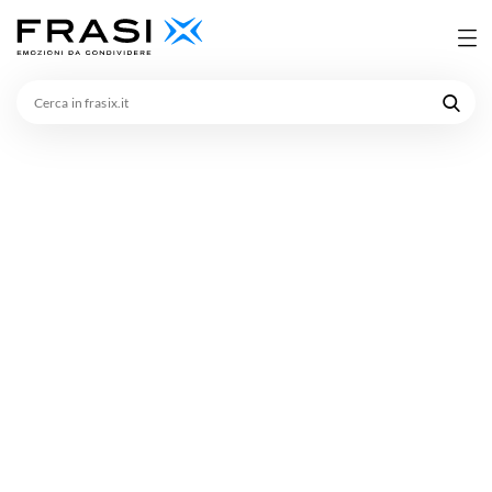
Cerca
in
frasix.it