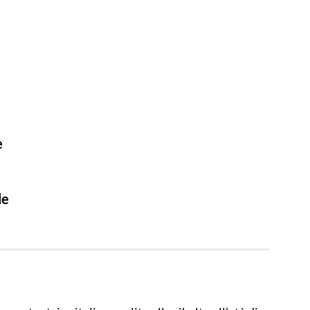
e
i
le