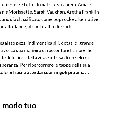
 numerose e tutte di matrice straniera. Ama e
Alanis Morissette, Sarah Vaughan, Aretha Franklin
sound sia classificato come pop rock e alternative
e alla dance, al soul e all’indie rock.
 regalato pezzi indimenticabili, dotati di grande
ivo. La sua maniera di raccontare l’amore, le
le delusioni della vita è intrisa di un velo di
speranza. Per ripercorrere le tappe della sua
colo le
frasi tratte dai suoi singoli più amati
.
 A modo tuo