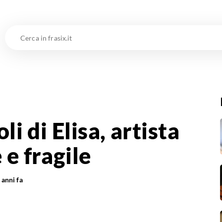
Cerca
in
frasix.it
li di Elisa, artista
 e fragile
 anni fa