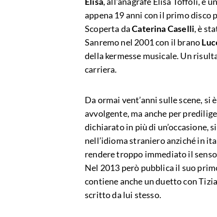
Elisa
, all’anagrafe Elisa Toffoli, è u
appena 19 anni con il primo disco 
Scoperta da
Caterina
Caselli
, è st
Sanremo nel 2001 con il brano
Luc
della kermesse musicale. Un risulta
carriera.
Da ormai vent’anni sulle scene, si è
avvolgente, ma anche per predilige
dichiarato in più di un’occasione,
nell’idioma straniero anziché in it
rendere troppo immediato il senso d
Nel 2013 però pubblica il suo prim
contiene anche un duetto con Tizi
scritto da lui stesso.