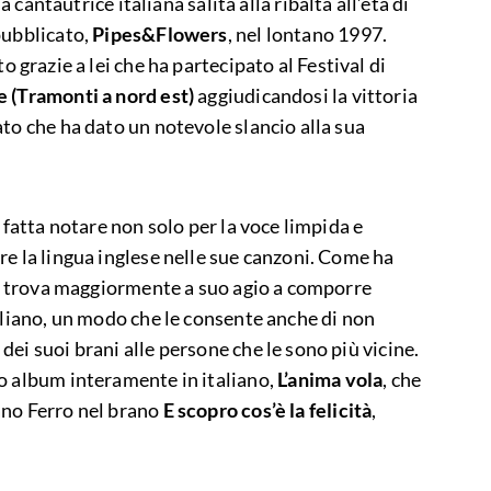
na cantautrice italiana salita alla ribalta all’età di
pubblicato,
Pipes&Flowers
, nel lontano 1997.
ato grazie a lei che ha partecipato al Festival di
e (Tramonti a nord est)
aggiudicandosi la vittoria
to che ha dato un notevole slancio alla sua
 fatta notare non solo per la voce limpida e
re la lingua inglese nelle sue canzoni. Come ha
 si trova maggiormente a suo agio a comporre
aliano, un modo che le consente anche di non
ei suoi brani alle persone che le sono più vicine.
o album interamente in italiano,
L’anima vola
, che
ano Ferro nel brano
E scopro cos’è la felicità
,