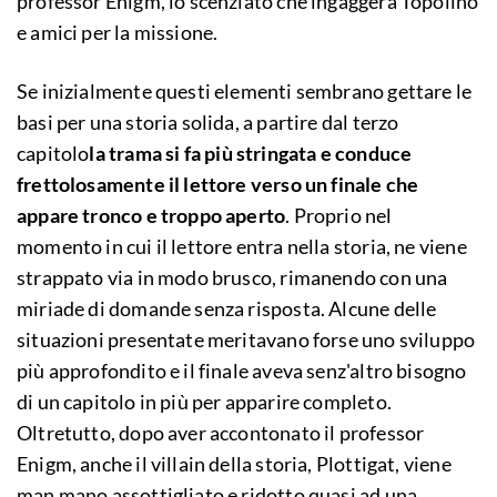
professor Enigm, lo scenziato che ingaggerà Topolino
e amici per la missione.
Se inizialmente questi elementi sembrano gettare le
basi per una storia solida, a partire dal terzo
capitolo
la trama si fa più stringata e conduce
frettolosamente il lettore verso un finale che
appare tronco e troppo aperto
. Proprio nel
momento in cui il lettore entra nella storia, ne viene
strappato via in modo brusco, rimanendo con una
miriade di domande senza risposta. Alcune delle
situazioni presentate meritavano forse uno sviluppo
più approfondito e il finale aveva senz'altro bisogno
di un capitolo in più per apparire completo.
Oltretutto, dopo aver accontonato il professor
Enigm, anche il villain della storia, Plottigat, viene
man mano assottigliato e ridotto quasi ad una