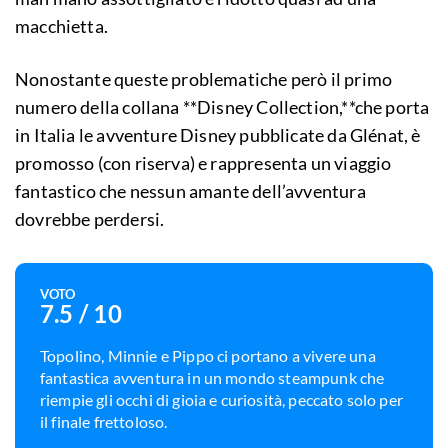
macchietta.
Nonostante queste problematiche però il primo
numero della collana **Disney Collection,**che porta
in Italia le avventure Disney pubblicate da Glénat, è
promosso (con riserva) e rappresenta un viaggio
fantastico che nessun amante dell’avventura
dovrebbe perdersi.
VOTO
7.5
/ 10
Topolino, Minnie e Pippo ci portano a vivere una
fantastica avventura in un mondo steampunk che
riempie gli occhi di gioia e curiosità, peccato solo per
il finale frettoloso.