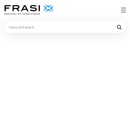
Cerca
in
frasix.it