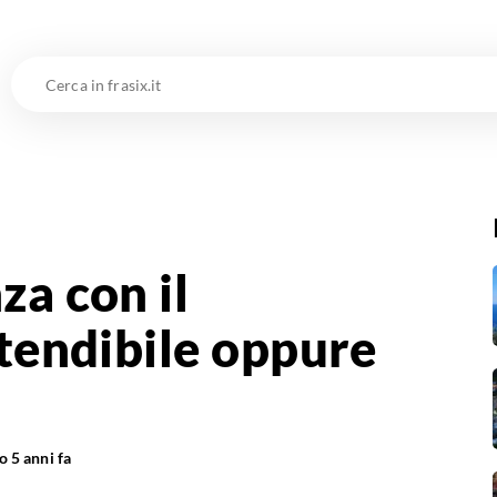
Cerca
in
frasix.it
za con il
ttendibile oppure
to
5 anni fa