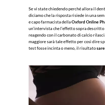
Se vi state chiedendo perché allora il dent
diciamo che la risposta risiede in una se
e capo farmacista della
Oxford Online P
un’intervista che l’effetto sopra descritt
reagendo con il carbonato di calcio rilasc
maggiore sarà tale effetto per così dire 
test fosse incinta o meno, il risultato
sare