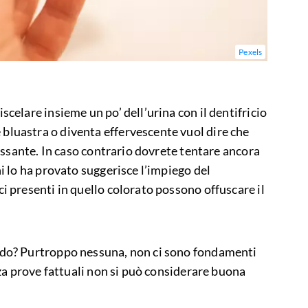
Pexels
scelare insieme un po’ dell’urina con il dentifricio
bluastra o diventa effervescente vuol dire che
eressante. In caso contrario dovrete tentare ancora
hi lo ha provato suggerisce l’impiego del
ci presenti in quello colorato possono offuscare il
todo? Purtroppo nessuna, non ci sono fondamenti
enza prove fattuali non si può considerare buona