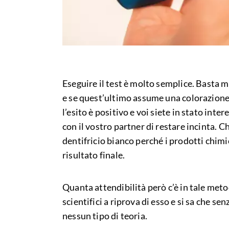
Eseguire il test è molto semplice. Basta mi
e se quest’ultimo assume una colorazione 
l’esito è positivo e voi siete in stato int
con il vostro partner di restare incinta. C
dentifricio bianco perché i prodotti chimi
risultato finale.
Quanta attendibilità però c’è in tale me
scientifici a riprova di esso e si sa che s
nessun tipo di teoria.