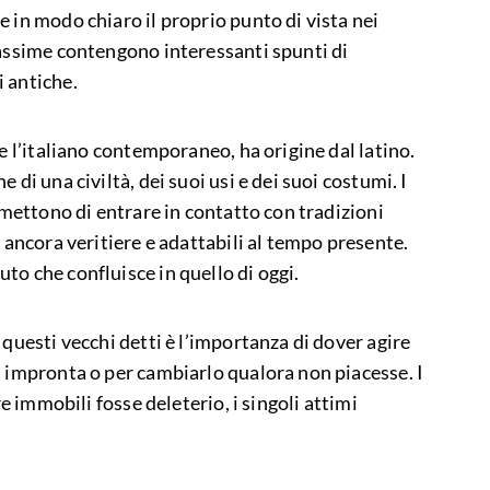
 in modo chiaro il proprio punto di vista nei
massime contengono interessanti spunti di
 antiche.
me l’italiano contemporaneo, ha origine dal latino.
 di una civiltà, dei suoi usi e dei suoi costumi. I
ermettono di entrare in contatto con tradizioni
a ancora veritiere e adattabili al tempo presente.
to che confluisce in quello di oggi.
 questi vecchi detti è l’importanza di dover agire
a impronta o per cambiarlo qualora non piacesse. I
re immobili fosse deleterio, i singoli attimi