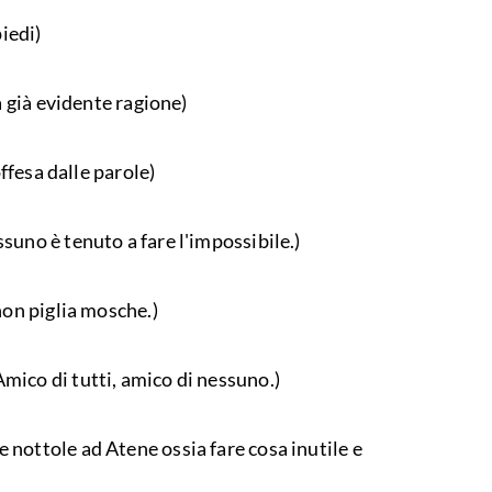
piedi)
 già evidente ragione)
offesa dalle parole)
suno è tenuto a fare l'impossibile.)
non piglia mosche.)
mico di tutti, amico di nessuno.)
nottole ad Atene ossia fare cosa inutile e