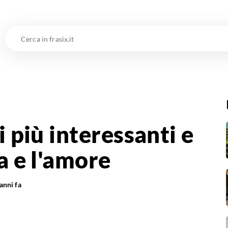
Cerca
in
frasix.it
i più interessanti e
ta e l'amore
anni fa