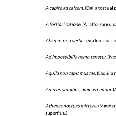
A capite ad calcem.
(Dalla testa ai 
A fortiori ratione.
(A rafforzare una
Absit iniuria verbis.
(Sia lontana l'
Ad impossibilia nemo tenetur.
(Nes
Aquila non capit muscas.
(L'aquila 
Amicus omnibus, amicus nemini.
(A
Athenas noctuas mittere.
(Mandare 
superflua.)