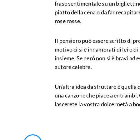
frase sentimentale su un bigliettin
piatto della cena o da far recapitar
rose rosse.
Il pensiero può essere scritto di 
motivo ci si è innamorati di lei o d
insieme. Se però non si è bravi ad e
autore celebre.
Un’altra idea da sfruttare è quella 
una canzone che piace a entrambi. 
lascerete la vostra dolce metà a bo