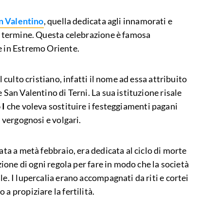
n Valentino
, quella dedicata agli innamorati e
el termine. Questa celebrazione è famosa
e in Estremo Oriente.
l culto cristiano, infatti il nome ad essa attribuito
 San Valentino di Terni. La sua istituzione risale
 I
che voleva sostituire i festeggiamenti pagani
, vergognosi e volgari.
ata a metà febbraio, era dedicata al ciclo di morte
uzione di ogni regola per fare in modo che la società
le. I lupercalia erano accompagnati da riti e cortei
a propiziare la fertilità.