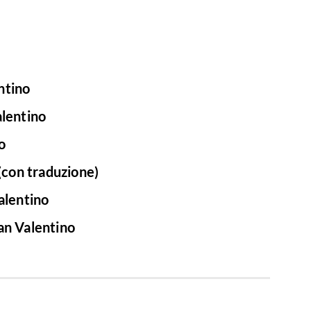
ntino
alentino
o
(con traduzione)
alentino
an Valentino