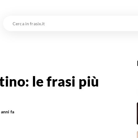
Cerca
in
frasix.it
no: le frasi più
 anni fa