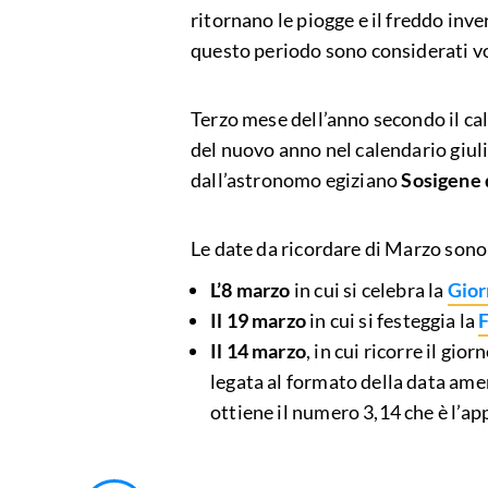
ritornano le piogge e il freddo inve
questo periodo sono considerati vol
Terzo mese dell’anno secondo il ca
del nuovo anno nel calendario giuli
dall’astronomo egiziano
Sosigene 
Le date da ricordare di Marzo sono
L’8 marzo
in cui si celebra la
Gior
Il 19 marzo
in cui si festeggia la
F
Il 14 marzo
, in cui ricorre il gio
legata al formato della data amer
ottiene il numero 3,14 che è l’a