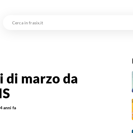
Cerca
in
frasix.it
si di marzo da
IS
4 anni fa