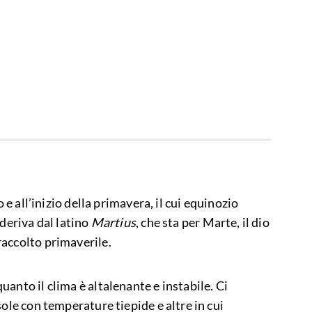
o e all’inizio della primavera, il cui equinozio
 deriva dal latino
Martius
, che sta per Marte, il dio
accolto primaverile.
anto il clima è altalenante e instabile. Ci
sole con temperature tiepide e altre in cui