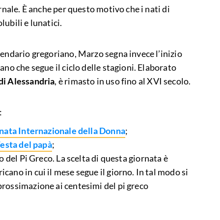
rnale. È anche per questo motivo che i nati di
ubili e lunatici.
lendario gregoriano, Marzo segna invece l’inizio
ano che segue il ciclo delle stagioni. Elaborato
di Alessandria
, è rimasto in uso fino al XVI secolo.
:
nata Internazionale della Donna
;
esta del papà
;
rno del Pi Greco. La scelta di questa giornata è
icano in cui il mese segue il giorno. In tal modo si
pprossimazione ai centesimi del pi greco