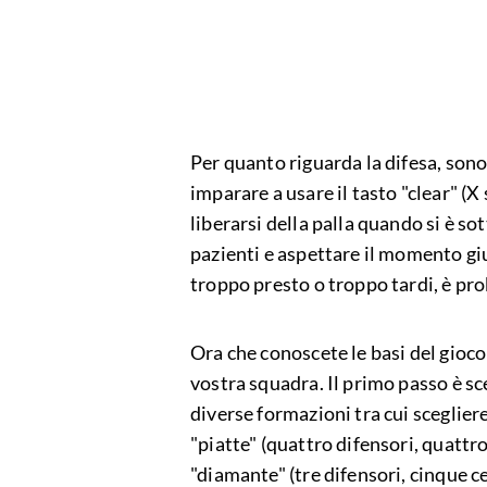
Per quanto riguarda la difesa, son
imparare a usare il tasto "clear" (
liberarsi della palla quando si è s
pazienti e aspettare il momento gius
troppo presto o troppo tardi, è prob
Ora che conoscete le basi del gioco
vostra squadra. Il primo passo è sc
diverse formazioni tra cui sceglier
"piatte" (quattro difensori, quattr
"diamante" (tre difensori, cinque c