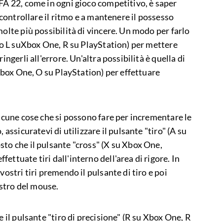
FA 22, come in ogni gioco competitivo, è saper
a controllare il ritmo e a mantenere il possesso
molte più possibilità di vincere. Un modo per farlo
tto L suXbox One, R su PlayStation) per mettere
ingerli all'errore. Un'altra possibilità è quella di
 Xbox One, O su PlayStation) per effettuare
alcune cose che si possono fare per incrementare le
 assicuratevi di utilizzare il pulsante "tiro" (A su
sto che il pulsante "cross" (X su Xbox One,
ettuate tiri dall'interno dell'area di rigore. In
vostri tiri premendo il pulsante di tiro e poi
stro del mouse.
e il pulsante "tiro di precisione" (R su Xbox One, R