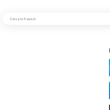
Cerca
in
frasix.it