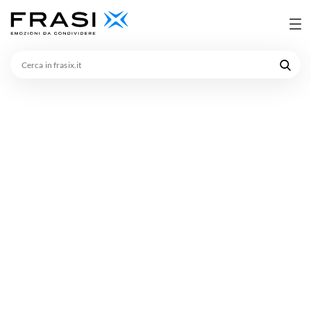
Cerca
in
frasix.it