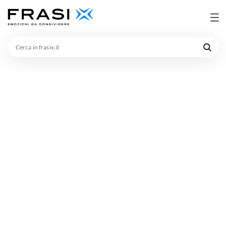
Cerca
in
frasix.it