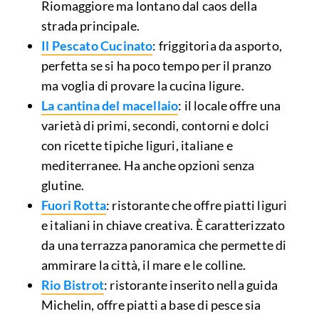
Riomaggiore ma lontano dal caos della
strada principale.
Il Pescato Cucinato
: friggitoria da asporto,
perfetta se si ha poco tempo per il pranzo
ma voglia di provare la cucina ligure.
La cantina del macellaio
: il locale offre una
varietà di primi, secondi, contorni e dolci
con ricette tipiche liguri, italiane e
mediterranee. Ha anche opzioni senza
glutine.
Fuori Rotta
: ristorante che offre piatti liguri
e italiani in chiave creativa. È caratterizzato
da una terrazza panoramica che permette di
ammirare la città, il mare e le colline.
Rio Bistrot
: ristorante inserito nella guida
Michelin, offre piatti a base di pesce sia