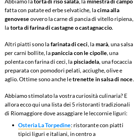
Abbiamo la
torta di riso salata
, la
minestra di campo
fatta con patate ed erbe selvatiche, la
cima alla
genovese
ovvero la carne di pancia di vitello ripiena,
la
torta di farina di castagne o castagnaccio
.
Altri piatti sono la
farinata di ceci
, la
marà
, una salsa
per carni bollite, la
paniccia con le cipolle
, una
polenta con farina di ceci, la
pisciadela
, una focaccia
preparata con pomodori pelati, acciughe, olive e
aglio. Ottime sono anche le
trenette in salsa di noce
.
Abbiamo stimolato la vostra curiosità culinaria? E
allora ecco qui una lista dei 5 ristoranti tradizionali
di Riomaggiore dove assaggiare le leccornie liguri:
Osteria La Torpedine
: ristorante con piatti
tipici liguri e italiani, in centro a