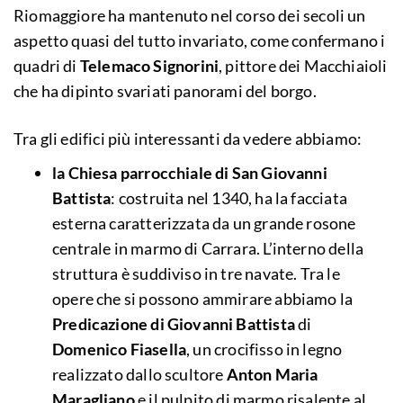
Riomaggiore ha mantenuto nel corso dei secoli un
aspetto quasi del tutto invariato, come confermano i
quadri di
Telemaco Signorini
, pittore dei Macchiaioli
che ha dipinto svariati panorami del borgo.
Tra gli edifici più interessanti da vedere abbiamo:
la Chiesa parrocchiale di San Giovanni
Battista
: costruita nel 1340, ha la facciata
esterna caratterizzata da un grande rosone
centrale in marmo di Carrara. L’interno della
struttura è suddiviso in tre navate. Tra le
opere che si possono ammirare abbiamo la
Predicazione di Giovanni Battista
di
Domenico Fiasella
, un crocifisso in legno
realizzato dallo scultore
Anton Maria
Maragliano
e il pulpito di marmo risalente al