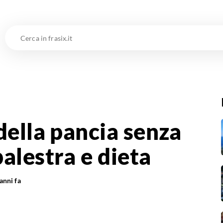
Cerca
in
frasix.it
della pancia senza
alestra e dieta
anni fa