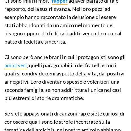
Ci sono infatti molti
rapper
ad aver parlato di tale
rapporto, della sua rilevanza. Nei loro pezzi ad
esempio hanno raccontato la delusione di essere
stati abbandonati da un amico nel momento del
bisogno oppure di chi li ha traditi, venendo meno al
patto di fedeltà e sincerità.
Ci sono però anche brani in cui i protagonisti sono gli
amici veri
, quelli paragonabili a dei fratelli e con i
quali si condivide ogni aspetto della vita, dai positivi
ai negativi. Loro diventano spesso e volentieri una
seconda famiglia, se non addirittura l’unica nei casi
più estremi di storie drammatiche.
Se siete appassionati di canzoni rap e siete curiosi di
conoscere quali sono le strofe incentrate sulla
tematica dell’amicizia, nel nostro articolo abbiamo