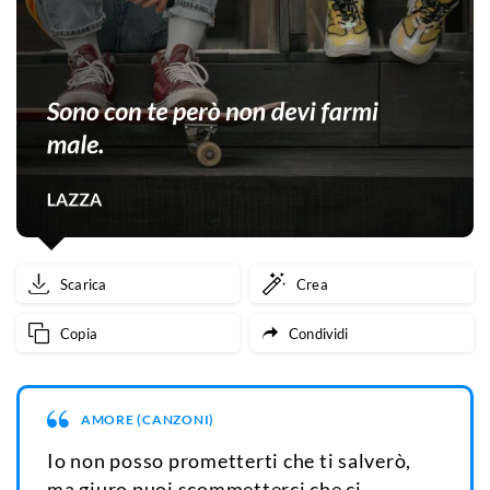
Scarica
Crea
Copia
Condividi
AMORE (CANZONI)
Io non posso prometterti che ti salverò,
ma giuro puoi scommetterci che ci