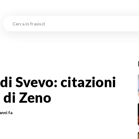
Cerca
in
frasix.it
di Svevo: citazioni
 di Zeno
anni fa