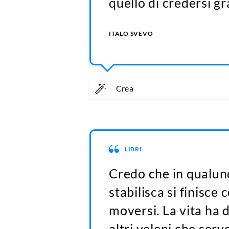
quello di credersi g
ITALO SVEVO
Crea
LIBRI
Credo che in qualunq
stabilisca si finisce 
moversi. La vita ha d
altri veleni che serv