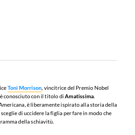
rice
Toni Morrison
, vincitrice del Premio Nobel
 è conosciuto con il titolo di
Amatissima
.
mericana, è liberamente ispirato alla storia della
e sceglie di uccidere la figlia per fare in modo che
dramma della schiavitù.