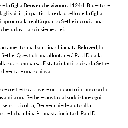
e
e la figlia
Denver
che vivono al 124 di Bluestone
i spiriti, in particolare da quello della figlia
si aprono alla realtà quando Sethe incrocia una
 che ha lavorato insieme a lei.
appartamento una bambina chiamata
Beloved
, la
i Sethe. Quest’ultima allontanerà Paul D dalla
ulla sua scomparsa. È stata infatti uccisa da Sethe
a diventare una schiava.
to e costretto ad avere un rapporto intimo con la
avanti a una Sethe esausta dal soddisfare ogni
o senso di colpa, Denver chiede aiuto alla
à che la bambina è rimasta incinta di Paul D.