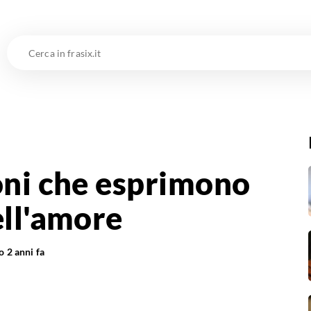
Cerca
in
frasix.it
oni che esprimono
ell'amore
to
2 anni fa