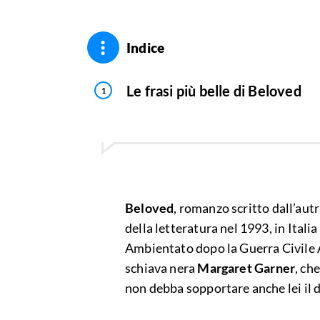
Indice
Le frasi più belle di Beloved
Beloved
, romanzo scritto dall’aut
della letteratura nel 1993, in Italia
Ambientato dopo la Guerra Civile A
schiava nera
Margaret Garner
, ch
non debba sopportare anche lei il 