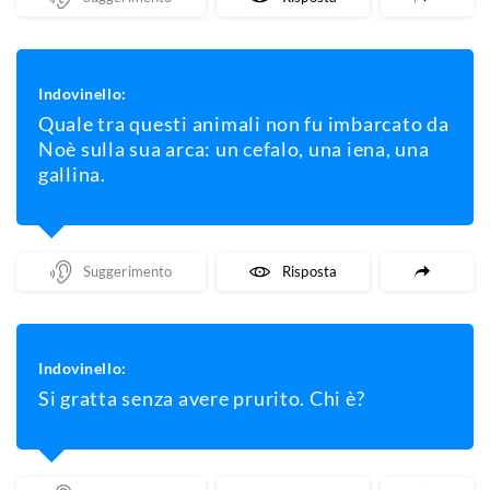
Indovinello:
Quale tra questi animali non fu imbarcato da
Noè sulla sua arca: un cefalo, una iena, una
gallina.
Mostra Un Suggerimento
Mostra La Risposta
Indovinello:
Si gratta senza avere prurito. Chi è?