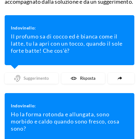
accompagnato dalla soluzione e da un suggerimento.
Indovinello:
Il profumo sa di cocco ed è bianca come il
latte, tu la apri con un tocco, quando il sole
forte batte! Che cos'è?
Mostra Un Suggerimento
Mostra La Risposta
Indovinello:
Ho la forma rotonda e allungata, sono
morbido e caldo quando sono fresco, cosa
sono?