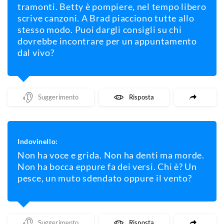
tramonti. Betty è pompiere, nel tempo libero
scrive canzoni. A Brad piacciono tutte allo
stesso modo. Puoi dargli consigli su chi
dovrebbe incontrare per un appuntamento
dal vivo?
Mostra Un Suggerimento
Mostra La Risposta
Indovinello:
Non ha voce e grida. Non ha denti ma morde.
Non ha bocca eppure fa dei versi. Chi è? Un
pesce, un muto sdendato oppure il vento?
Mostra Un Suggerimento
Mostra La Risposta