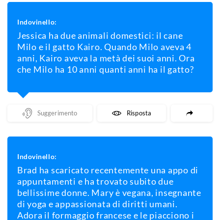
Indovinello:
Jessica ha due animali domestici: il cane
Milo e il gatto Kairo. Quando Milo aveva 4
anni, Kairo aveva la metà dei suoi anni. Ora
che Milo ha 10 anni quanti anni ha il gatto?
Mostra Un Suggerimento
Mostra La Risposta
Indovinello:
Brad ha scaricato recentemente una appo di
appuntamenti e ha trovato subito due
bellissime donne. Mary è vegana, insegnante
di yoga e appassionata di diritti umani.
Adora il formaggio francese e le piacciono i