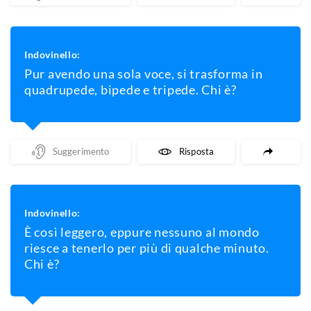
Indovinello:
Pur avendo una sola voce, si trasforma in
quadrupede, bipede e tripede. Chi è?
Mostra Un Suggerimento
Mostra La Risposta
Indovinello:
È così leggero, eppure nessuno al mondo
riesce a tenerlo per più di qualche minuto.
Chi è?