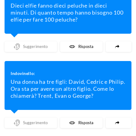
Dieci elfie fanno dieci peluche in dieci
minuti. Di quanto tempo hanno bisogno 100
elfie per fare 100 peluche?
Mostra Un Suggerimento
Mostra La Risposta
Indovinello:
Una donna ha tre figli: David, Cedric e Philip.
Ora sta per avere un altro figlio. Come lo
chiamerà? Trent, Evan o George?
Mostra Un Suggerimento
Mostra La Risposta