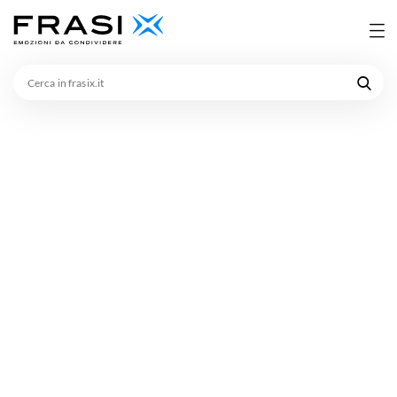
Cerca
in
frasix.it