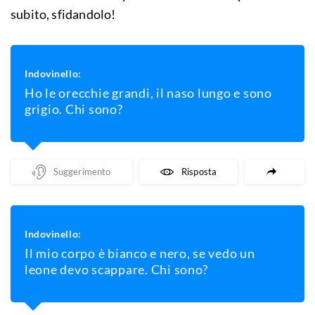
subito, sfidandolo!
Indovinello:
Ho le orecchie grandi, il naso lungo e sono
grigio. Chi sono?
Mostra Un Suggerimento
Mostra La Risposta
Indovinello:
Il mio corpo è bianco e nero, se vedo un
leone devo scappare. Chi sono?