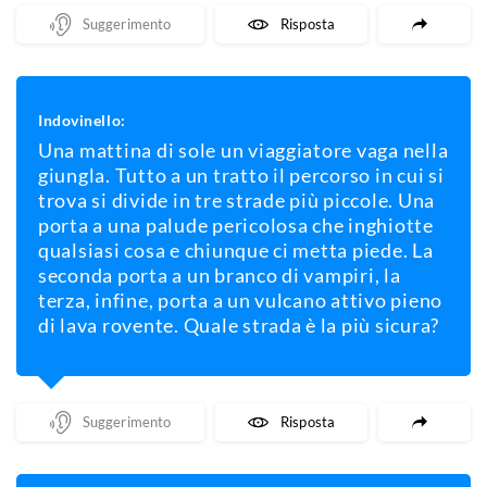
Mostra Un Suggerimento
Mostra La Risposta
Indovinello:
Una mattina di sole un viaggiatore vaga nella
giungla. Tutto a un tratto il percorso in cui si
trova si divide in tre strade più piccole. Una
porta a una palude pericolosa che inghiotte
qualsiasi cosa e chiunque ci metta piede. La
seconda porta a un branco di vampiri, la
terza, infine, porta a un vulcano attivo pieno
di lava rovente. Quale strada è la più sicura?
Mostra Un Suggerimento
Mostra La Risposta