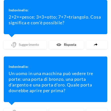
Indovinello:
2+2+=pesce; 3+3=otto; 7+7=triangolo. Cosa
significa e com'è possibile?
Mostra Un Suggerimento
Mostra La Risposta
Indovinello:
Un uomo in una macchina può vedere tre
porte: una porta di bronzo, una porta
d'argento e una porta d'oro. Quale porta
dovrebbe aprire per prima?