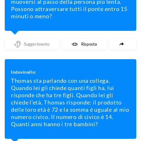
muoversi al passo della persona più lenta.
Possono attraversare tutti il ponte entro 15
minuti o meno?
Mostra Un Suggerimento
Mostra La Risposta
Indovinello:
Thomas sta parlando con una collega.
Quando lei gli chiede quanti figli ha, lui
risponde che ha tre figli. Quando lei gli
chiede l'età, Thomas risponde: il prodotto
delle loro età è 72 e la somma è uguale al mio
numero civico. Il numero di civico è 14.
Quanti anni hanno i tre bambini?