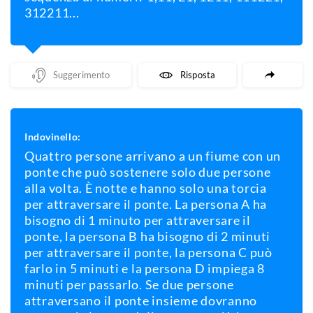
312211...
Mostra Un Suggerimento
Mostra La Risposta
Indovinello:
Quattro persone arrivano a un fiume con un
ponte che può sostenere solo due persone
alla volta. È notte e hanno solo una torcia
per attraversare il ponte. La persona A ha
bisogno di 1 minuto per attraversare il
ponte, la persona B ha bisogno di 2 minuti
per attraversare il ponte, la persona C può
farlo in 5 minuti e la persona D impiega 8
minuti per passarlo. Se due persone
attraversano il ponte insieme dovranno