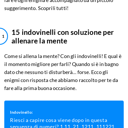
fare e ogni enigma è accompagnato da un piccolo
suggerimento. Scoprili tutti!
15 indovinelli con soluzione per
allenare la mente
Come si allena la mente? Con gli indovinelli! E qual è
il momento migliore per farli? Quando si è in bagno
dato che nessuno ti disturberà… forse. Ecco gli
enigmi con risposta che abbiamo raccolto per te da
fare alla prima buona occasione.
Indovinello:
Riesci a capire cosa viene dopo in questa
sequenza di numeri? 1,11, 21, 1211, 111221,