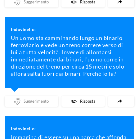
Mostra Un Suggerimento
Mostra La Risposta
Indovinello:
Un uomo sta camminando lungo un binario
ferroviario e vede un treno correre verso di
lui a tutta velocità. Invece di allontarsi
immediatamente dai binari, l'uomo corre in
direzione del treno per circa 15 metri e solo
allora salta fuori dai binari. Perché lo fa?
Mostra Un Suggerimento
Mostra La Risposta
Indovinello:
Immagina di essere su una barca che affonda