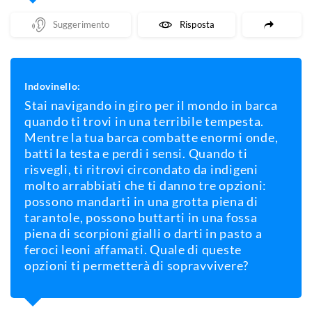
Mostra Un Suggerimento
Mostra La Risposta
Indovinello:
Stai navigando in giro per il mondo in barca
quando ti trovi in una terribile tempesta.
Mentre la tua barca combatte enormi onde,
batti la testa e perdi i sensi. Quando ti
risvegli, ti ritrovi circondato da indigeni
molto arrabbiati che ti danno tre opzioni:
possono mandarti in una grotta piena di
tarantole, possono buttarti in una fossa
piena di scorpioni gialli o darti in pasto a
feroci leoni affamati. Quale di queste
opzioni ti permetterà di sopravvivere?