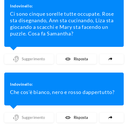
Indovinello:
Ci sono cinque sorelle tutte occupate. Rose
sta disegnando, Ann sta cucinando, Liza sta
giocando a scacchi e Mary sta facendo un
puzzle. Cosa fa Samantha?
Mostra Un Suggerimento
Mostra La Risposta
Indovinello:
Che cos'è bianco, nero e rosso dappertutto?
Mostra Un Suggerimento
Mostra La Risposta