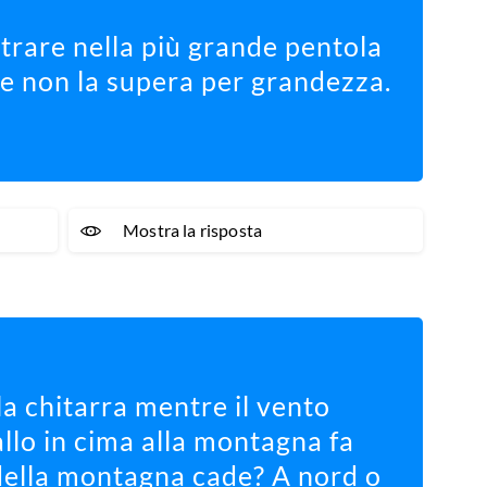
rare nella più grande pentola
se non la supera per grandezza.
Mostra la risposta
a chitarra mentre il vento
allo in cima alla montagna fa
 della montagna cade? A nord o