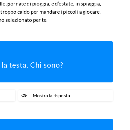
e giornate di pioggia, e d’estate, in spiaggia,
 troppo caldo per mandare i piccoli a giocare.
mo selezionato per te.
 la testa. Chi sono?
Mostra la risposta