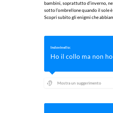
bambini, soprattutto d’inverno, nell
sotto l’ombrellone quando il sole è
Scopri subito gli enigmi che abbia
Indovinello:
Ho il collo ma non ho
Mostra un suggerimento