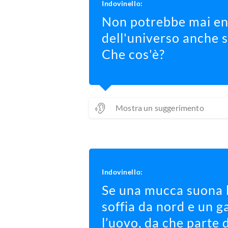
Indovinello:
Non potrebbe mai ent
dell'universo anche 
Che cos'è?
Mostra un suggerimento
Indovinello:
Se una mucca suona l
soffia da nord e un g
l’uovo, da che parte