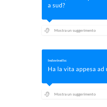
a sud?
Mostra un suggerimento
Indovinello:
Ha la vita appesa ad u
Mostra un suggerimento