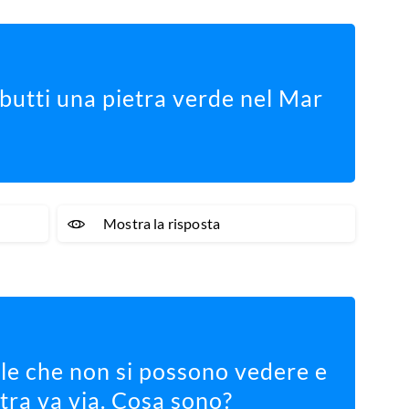
butti una pietra verde nel Mar
Mostra la risposta
lle che non si possono vedere e
tra va via. Cosa sono?