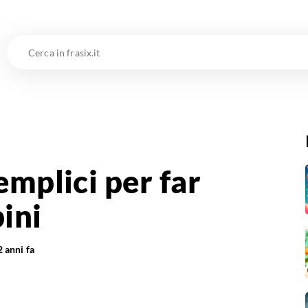
Cerca
in
frasix.it
emplici per far
ini
2 anni fa