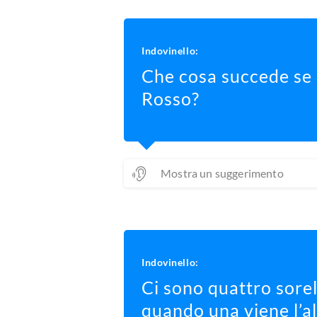
Indovinello:
Che cosa succede se 
Rosso?
Mostra un suggerimento
Indovinello:
Ci sono quattro sore
quando una viene l’al