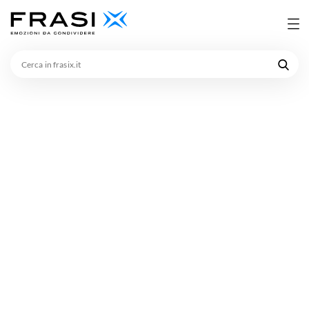
Cerca
in
frasix.it