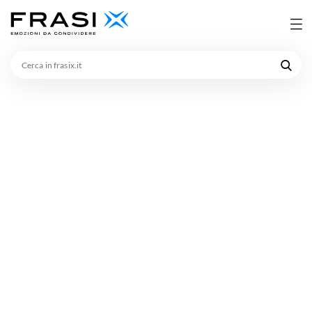
Cerca
in
frasix.it