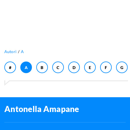
Autori
A
#
A
B
C
D
E
F
G
Antonella Amapane