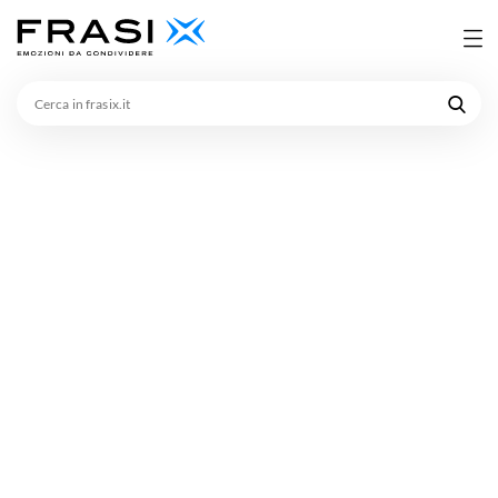
Cerca
in
frasix.it