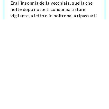
risolto.
ANDREA CAMILLERI
Crea
Copia
Condividi
AMORE
I loro corpi si capivano a volo, macari se
spisso i loro ciriveddri funzionavano
diverso.
ANDREA CAMILLERI
Crea
Copia
Condividi