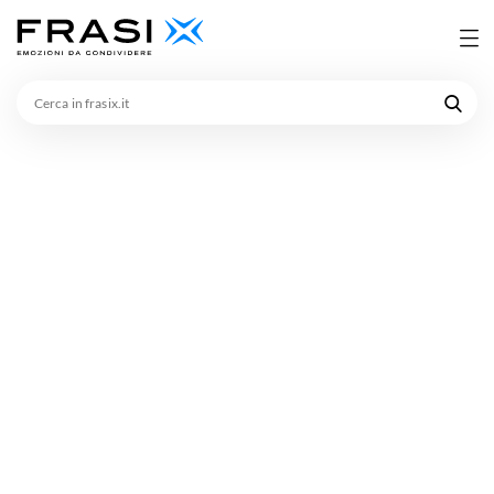
Cerca
in
frasix.it