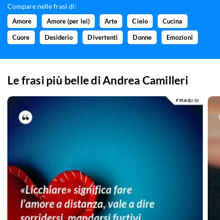
Compare nelle frasi di:
Amore
Amore (per lei)
Arte
Cielo
Cucina
Cuore
Desiderio
Divertenti
Donne
Emozioni
Le frasi più belle di
Andrea Camilleri