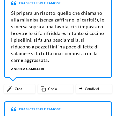
FRASI CELEBRI E FAMOSE
Come ogni buona cuoca, godeva
dell'estatica espressione che si formava
sulla faccia dei commensali mentre
gustavano una sua portata.
ANDREA CAMILLERI
Crea
Copia
Condividi
LIBRI
Fin quando un personaggio non è in grado
di alzarsi dalla pagina e cominciare a
camminarmi per la stanza, quel
personaggio, secondo me, ancora non è