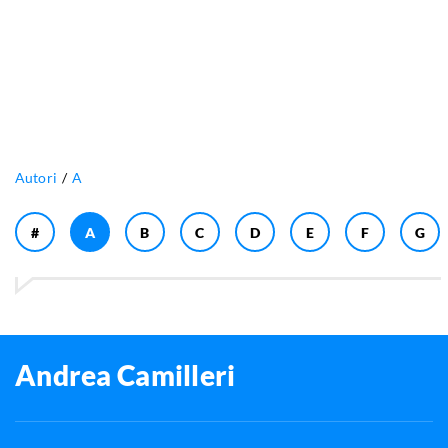
Autori
A
#
A
B
C
D
E
F
G
Andrea Camilleri