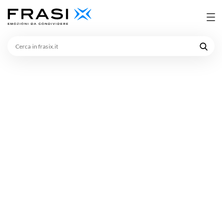
Cerca
in
frasix.it