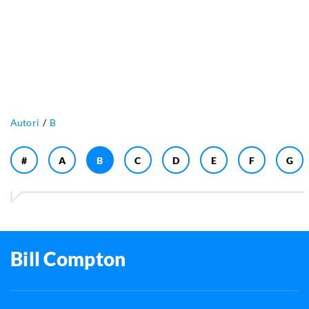
Autori
B
#
A
B
C
D
E
F
G
Bill Compton