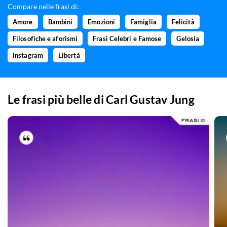
Compare nelle frasi di:
Amore
Bambini
Emozioni
Famiglia
Felicità
Filosofiche e aforismi
Frasi Celebri e Famose
Gelosia
Instagram
Libertà
Le frasi più belle di
Carl Gustav Jung