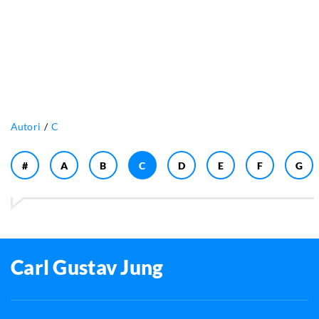
Autori
C
#
A
B
C
D
E
F
G
Carl Gustav Jung