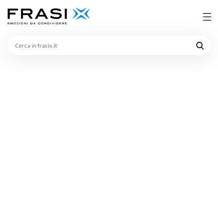
Cerca
in
frasix.it