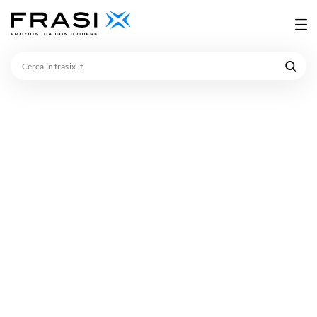
Cerca
in
frasix.it