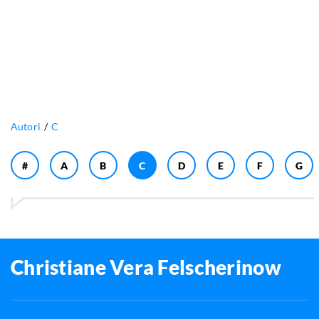
Autori
C
#
A
B
C
D
E
F
G
Christiane Vera Felscherinow