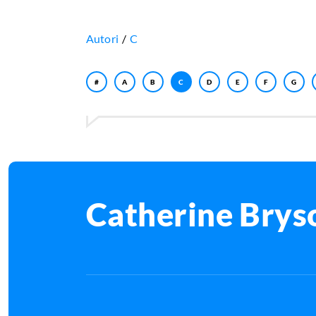
Autori
C
#
A
B
C
D
E
F
G
Catherine Brys