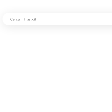
Cerca
in
frasix.it