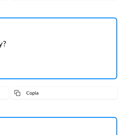
y?
Copia